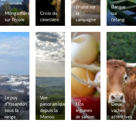
Brume sur
Barque
Mongolfières
Croix du
la
sur
sur l'école
cimetière
campagne
l'étang
Le puy
Vue
d'Yssandon
panoramique
Nos
Deux
sous la
depuis la
légumes
vaches
neige
Manou
de saison
attentives